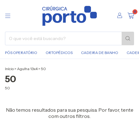
0
PÓS OPERATÓRIO
ORTOPÉDICOS
CADEIRA DE BANHO
CADEI
Início
>
Agulha 13x4
>
50
50
50
Não temos resultados para sua pesquisa. Por favor, tente
com outros filtros.