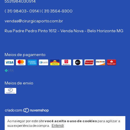
5531984030914
( 31) 98403- 0914 I ( 31) 3564-9300
vendas@cirurgicaporto.com.br
Rua Padre Pedro Pinto 1612 - Venda Nova - Belo Horizonte MG
Meios de pagamento
Meios de envio
Copyright CIRURGICA PORTO LTDA - 32332313000133 - 2026. Todos os
Ao navegar por este site
você aceita o uso de cookies
para agilizar a
direitos reservados.
sua experiência de compra.
Entendi