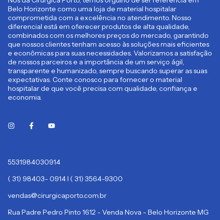
Nós da Cirúrgica Porto, temos orgulho de ser referência em
Belo Horizonte como uma loja de material hospitalar
comprometida com a excelência no atendimento. Nosso
diferencial está em oferecer produtos de alta qualidade,
combinados com os melhores preços do mercado, garantindo
que nossos clientes tenham acesso às soluções mais eficientes
e econômicas para suas necessidades. Valorizamos a satisfação
de nossos parceiros e a importância de um serviço ágil,
transparente e humanizado, sempre buscando superar as suas
expectativas. Conte conosco para fornecer o material
hospitalar de que você precisa com qualidade, confiança e
economia.
5531984030914
( 31) 98403- 0914 I ( 31) 3564-9300
vendas@cirurgicaporto.com.br
Rua Padre Pedro Pinto 1612 - Venda Nova - Belo Horizonte MG