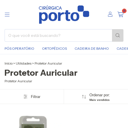
0
PÓS OPERATÓRIO
ORTOPÉDICOS
CADEIRA DE BANHO
CADEI
Início
>
Utilidades
>
Protetor Auricular
Protetor Auricular
Protetor Auricular
Ordenar por:
Filtrar
Mais vendidos