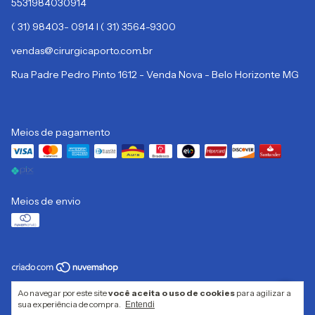
5531984030914
( 31) 98403- 0914 I ( 31) 3564-9300
vendas@cirurgicaporto.com.br
Rua Padre Pedro Pinto 1612 - Venda Nova - Belo Horizonte MG
Meios de pagamento
Meios de envio
Copyright CIRURGICA PORTO LTDA - 32332313000133 - 2026. Todos os
Ao navegar por este site
você aceita o uso de cookies
para agilizar a
direitos reservados.
sua experiência de compra.
Entendi