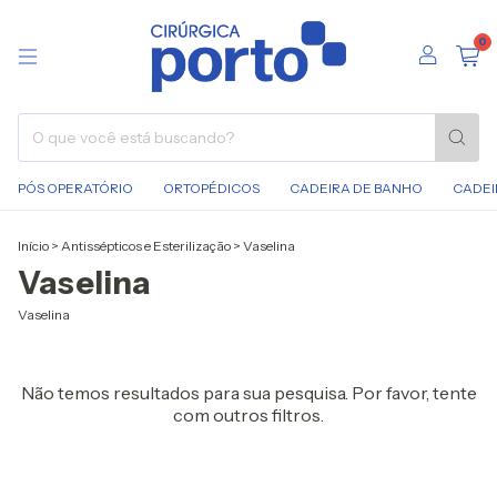
0
PÓS OPERATÓRIO
ORTOPÉDICOS
CADEIRA DE BANHO
CADEI
Início
>
Antissépticos e Esterilização
>
Vaselina
Vaselina
Vaselina
Não temos resultados para sua pesquisa. Por favor, tente
com outros filtros.