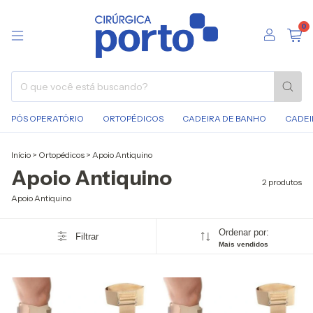
0
PÓS OPERATÓRIO
ORTOPÉDICOS
CADEIRA DE BANHO
CADEI
Início
>
Ortopédicos
>
Apoio Antiquino
Apoio Antiquino
2 produtos
Apoio Antiquino
Ordenar por:
Filtrar
Mais vendidos