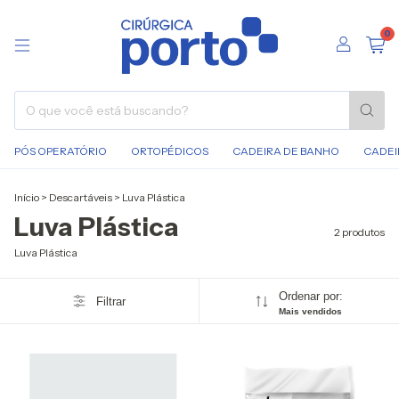
0
PÓS OPERATÓRIO
ORTOPÉDICOS
CADEIRA DE BANHO
CADEI
Início
>
Descartáveis
>
Luva Plástica
Luva Plástica
2 produtos
Luva Plástica
Ordenar por:
Filtrar
Mais vendidos