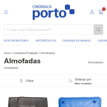
0
PÓS OPERATÓRIO
ORTOPÉDICOS
CADEIRA DE BANHO
CADEI
Início
>
Cuidado e Proteção
>
Almofadas
Almofadas
25 produtos
Almofadas
Ordenar por:
Filtrar
Mais vendidos