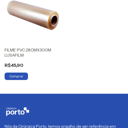
FILME PVC 28CMX300M
LUSAFILM
R$45,90
Nós da Cirúrgica Porto, temos orgulho de ser referência em