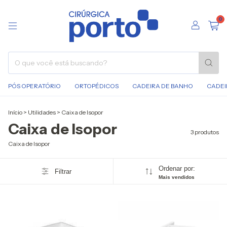
0
PÓS OPERATÓRIO
ORTOPÉDICOS
CADEIRA DE BANHO
CADEI
Início
>
Utilidades
>
Caixa de Isopor
Caixa de Isopor
3 produtos
Caixa de Isopor
Ordenar por:
Filtrar
Mais vendidos