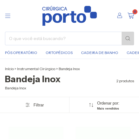
0
PÓS OPERATÓRIO
ORTOPÉDICOS
CADEIRA DE BANHO
CADEI
Início
>
Instrumental Cirúrgico
>
Bandeja Inox
Bandeja Inox
2 produtos
Bandeja Inox
Ordenar por:
Filtrar
Mais vendidos