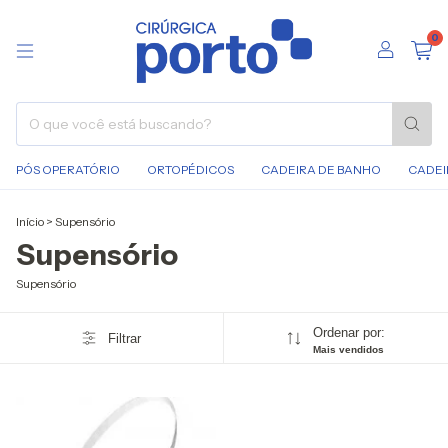
0
PÓS OPERATÓRIO
ORTOPÉDICOS
CADEIRA DE BANHO
CADEI
Início
>
Supensório
Supensório
Supensório
Ordenar por:
Filtrar
Mais vendidos