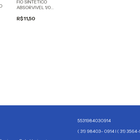
FIO SINTETICO
O
ABSORVIVEL 1/0
PROCARE
R$11,50
5531984030914
( 31) 98403- 0914 I ( 31) 356