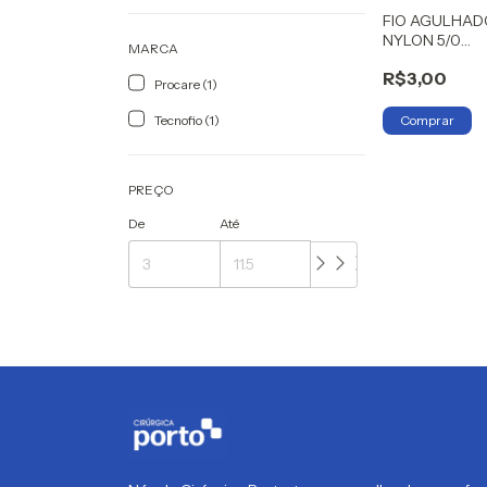
FIO AGULHAD
NYLON 5/0
MARCA
TECHNOFIO
R$3,00
Procare (1)
Tecnofio (1)
PREÇO
De
Até