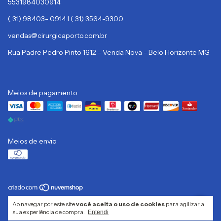
5531984030914
( 31) 98403- 0914 I ( 31) 3564-9300
vendas@cirurgicaporto.com.br
Rua Padre Pedro Pinto 1612 - Venda Nova - Belo Horizonte MG
Meios de pagamento
Meios de envio
Copyright CIRURGICA PORTO LTDA - 32332313000133 - 2026. Todos os
Ao navegar por este site
você aceita o uso de cookies
para agilizar a
direitos reservados.
sua experiência de compra.
Entendi