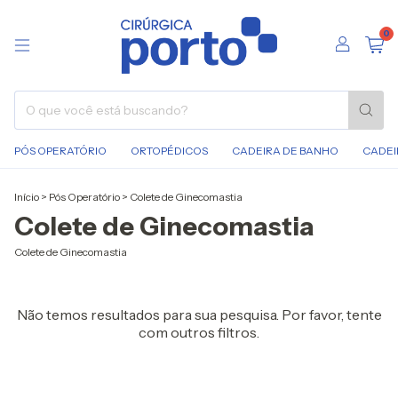
0
PÓS OPERATÓRIO
ORTOPÉDICOS
CADEIRA DE BANHO
CADEI
Início
>
Pós Operatório
>
Colete de Ginecomastia
Colete de Ginecomastia
Colete de Ginecomastia
Não temos resultados para sua pesquisa. Por favor, tente
com outros filtros.