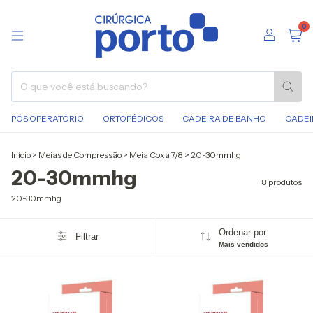
0
PÓS OPERATÓRIO
ORTOPÉDICOS
CADEIRA DE BANHO
CADEI
Início
>
Meias de Compressão
>
Meia Coxa 7/8
>
20-30mmhg
20-30mmhg
8 produtos
20-30mmhg
Ordenar por:
Filtrar
Mais vendidos