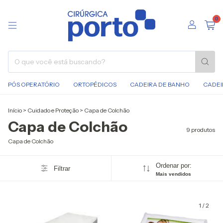
0
PÓS OPERATÓRIO
ORTOPÉDICOS
CADEIRA DE BANHO
CADEI
Início
>
Cuidado e Proteção
>
Capa de Colchão
Capa de Colchão
9 produtos
Capa de Colchão
Ordenar por:
Filtrar
Mais vendidos
1
/
2