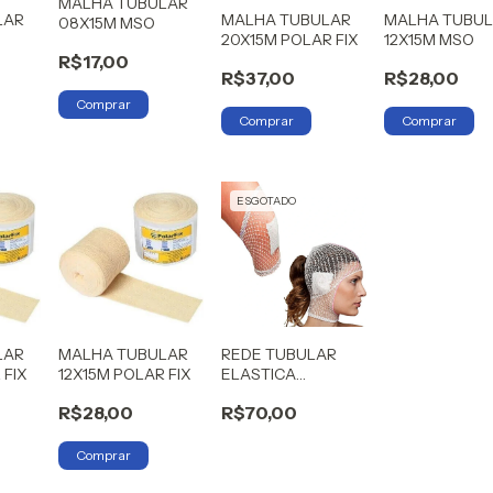
MALHA TUBULAR
LAR
MALHA TUBULAR
MALHA TUBU
08X15M MSO
20X15M POLAR FIX
12X15M MSO
R$17,00
R$37,00
R$28,00
ESGOTADO
LAR
MALHA TUBULAR
REDE TUBULAR
 FIX
12X15M POLAR FIX
ELASTICA
COMPOSTA 43MM
R$28,00
R$70,00
CALIBRE 5,8
POOLFIX