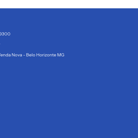
4-9300
r
 Venda Nova - Belo Horizonte MG