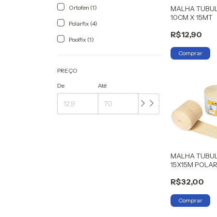
Ortofen (1)
MALHA TUBU
10CM X 15MT
Polarfix (4)
R$12,90
Poolfix (1)
PREÇO
De
Até
MALHA TUBU
15X15M POLAR
R$32,00