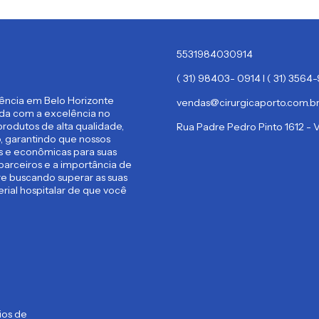
5531984030914
( 31) 98403- 0914 I ( 31) 356
rência em Belo Horizonte
vendas@cirurgicaporto.com.b
ida com a excelência no
rodutos de alta qualidade,
Rua Padre Pedro Pinto 1612 -
 garantindo que nossos
es e econômicas para suas
parceiros e a importância de
re buscando superar as suas
rial hospitalar de que você
ios de