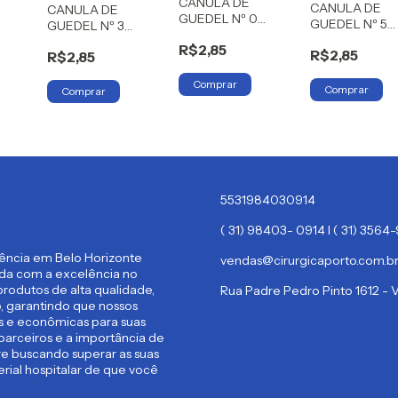
CANULA DE
CANULA DE
CANULA DE
GUEDEL Nº 0
GUEDEL Nº 5
GUEDEL Nº 3
ZELARA
ZELARA
ZELARA
R$2,85
R$2,85
R$2,85
5531984030914
( 31) 98403- 0914 I ( 31) 356
rência em Belo Horizonte
vendas@cirurgicaporto.com.b
ida com a excelência no
rodutos de alta qualidade,
Rua Padre Pedro Pinto 1612 -
 garantindo que nossos
es e econômicas para suas
parceiros e a importância de
re buscando superar as suas
rial hospitalar de que você