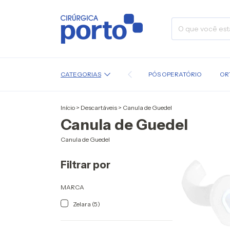
CATEGORIAS
PÓS OPERATÓRIO
OR
Início
>
Descartáveis
>
Canula de Guedel
Canula de Guedel
Canula de Guedel
Filtrar por
MARCA
Zelara (5)