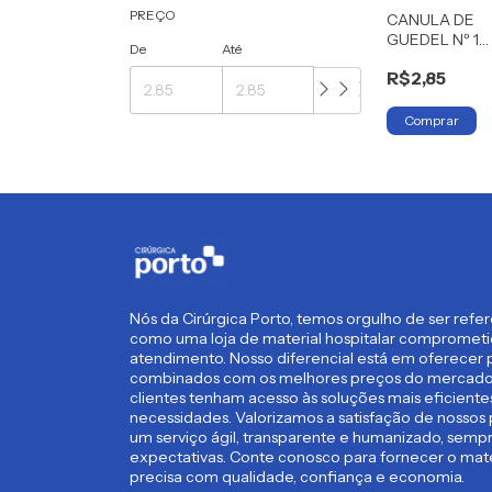
PREÇO
CANULA DE
GUEDEL Nº 1
De
Até
ZELARA
R$2,85
Nós da Cirúrgica Porto, temos orgulho de ser refe
como uma loja de material hospitalar compromet
atendimento. Nosso diferencial está em oferecer p
combinados com os melhores preços do mercado,
clientes tenham acesso às soluções mais eficient
necessidades. Valorizamos a satisfação de nossos 
um serviço ágil, transparente e humanizado, semp
expectativas. Conte conosco para fornecer o mate
precisa com qualidade, confiança e economia.