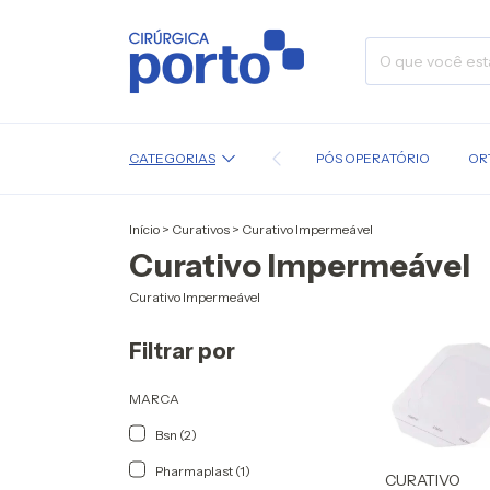
CATEGORIAS
PÓS OPERATÓRIO
OR
Início
>
Curativos
>
Curativo Impermeável
Curativo Impermeável
Curativo Impermeável
Filtrar por
MARCA
Bsn (2)
Pharmaplast (1)
CURATIVO