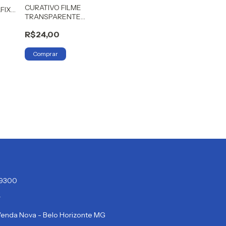
CURATIVO FILME
FIX
TRANSPARENTE
15CMX1MT
R$24,00
VITALDERME
4-9300
r
 Venda Nova - Belo Horizonte MG