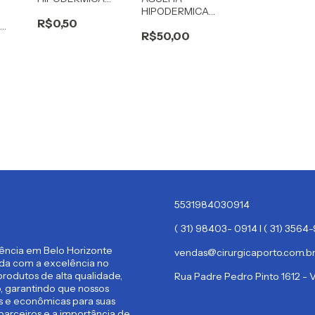
25X0,6 WILTEX
HIPODERMICA
R$0,50
25X0,6 SOLIDOR
A
R$50,00
5531984030914
( 31) 98403- 0914 I ( 31) 356
rência em Belo Horizonte
vendas@cirurgicaporto.com.b
ida com a excelência no
rodutos de alta qualidade,
Rua Padre Pedro Pinto 1612 -
 garantindo que nossos
es e econômicas para suas
parceiros e a importância de