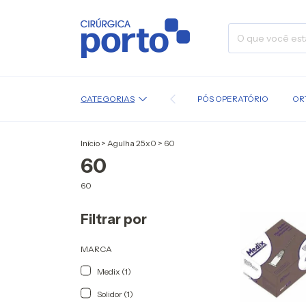
CATEGORIAS
PÓS OPERATÓRIO
OR
Início
>
Agulha 25x0
>
60
60
60
Filtrar por
MARCA
Medix (1)
Solidor (1)