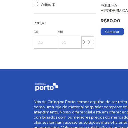
Wiltex (1)
AGULHA
HIPODERMIC
25X0,6 MEDIX
R$50,00
PREÇO
De
Até
Nós da Cirúrgica Porto, temos orgulho de ser refe
como uma loja de material hospitalar compromet
atendimento. Nosso diferencial está em oferecer p
combinados com os melhores preços do mercado,
clientes tenham acesso às soluções mais eficient
necessidades. Valorizamos a satisfação de nossos 