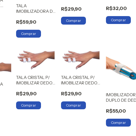
GAFANHOTO )
GLC G
E
TALA
R$32,00
GG
R$29,90
IMOBILIZADORA DE
DEDOS
R$59,90
HIDROLIGHT
TALA CRISTAL P/
TALA CRISTAL P/
IMOBILIZAR DEDOS
IMOBILIZAR DEDOS
CA
P GLC
M GLC
R$29,90
R$29,90
IMOBILIZADOR
 GLC
DUPLO DE DE
HIDROLIGHT
R$55,00