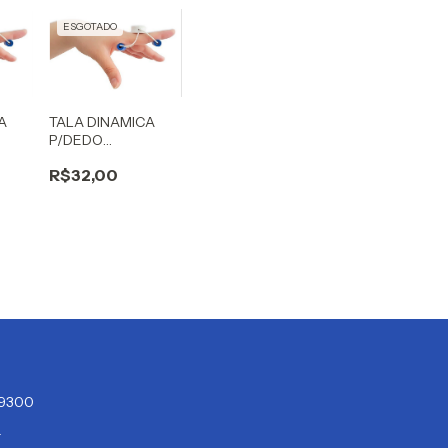
ESGOTADO
A
TALA DINAMICA
P/DEDO
 GLC
(GAFANHOTO) GLC
R$32,00
GG
4-9300
r