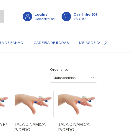
Login
/
Carrinho
(
0
)
Cadastre-se
R$0,00
RA DE BANHO
CADEIRA DE RODAS
MEIAS DE COMPRESSÃO
Ordenar por
A P/
TALA DINAMICA
TALA DINAMICA
P/DEDO
P/DEDO