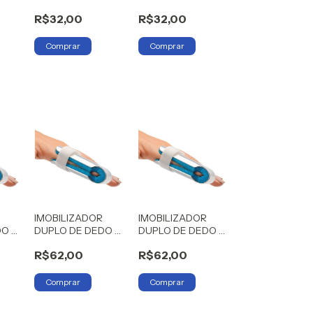
 GLC
(GAFANHOTO) GLC
(GAFANHOTO) GLC
R$32,00
R$32,00
PP
M
IMOBILIZADOR
IMOBILIZADOR
DO P
DUPLO DE DEDO M
DUPLO DE DEDO G
HIDROLIGHT
HIDROLIGHT
R$62,00
R$62,00