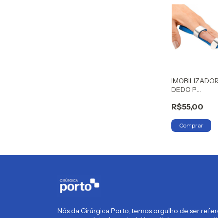
IMOBILIZADO
DEDO P
HIDROLIGHT
R$55,00
Nós da Cirúrgica Porto, temos orgulho de ser refe