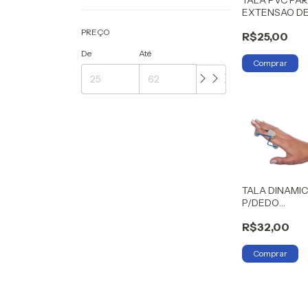
EXTENSAO D
DEDO GLC G
PREÇO
R$25,00
De
Até
TALA DINAMI
P/DEDO
(GAFANHOTO)
R$32,00
G