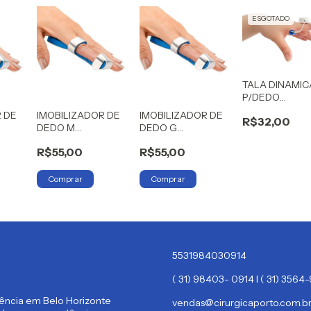
ESGOTADO
TALA DINAMIC
P/DEDO
(GAFANHOTO)
R DE
IMOBILIZADOR DE
IMOBILIZADOR DE
R$32,00
P
DEDO M
DEDO G
HIDROLIGHT
HIDROLIGHT
R$55,00
R$55,00
5531984030914
( 31) 98403- 0914 I ( 31) 356
rência em Belo Horizonte
vendas@cirurgicaporto.com.b