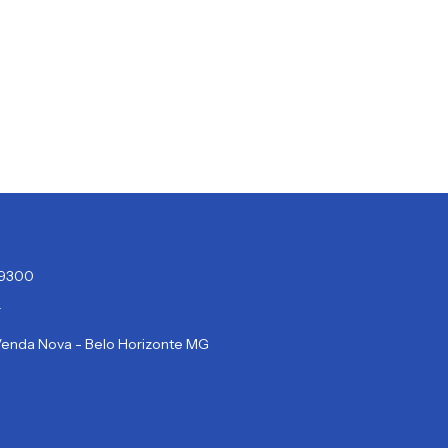
4-9300
r
 Venda Nova - Belo Horizonte MG