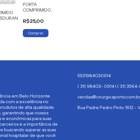
PORTA
COMPRIMIDO
IMIDO
18X9X3 DIA NOITE
ASDURAN
R$25,00
PLATINA
5531984030914
( 31) 98403- 0914 I ( 31) 356
rência em Belo Horizonte
vendas@cirurgicaporto.com.b
ida com a excelência no
rodutos de alta qualidade,
Rua Padre Pedro Pinto 1612 -
 garantindo que nossos
es e econômicas para suas
parceiros e a importância de
re buscando superar as suas
rial hospitalar de que você