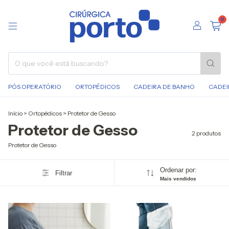
0
PÓS OPERATÓRIO
ORTOPÉDICOS
CADEIRA DE BANHO
CADEI
Início
>
Ortopédicos
>
Protetor de Gesso
Protetor de Gesso
2 produtos
Protetor de Gesso
Ordenar por:
Filtrar
Mais vendidos